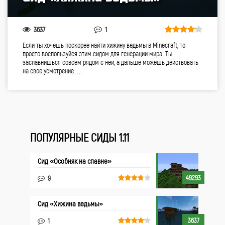
3637
1
Если ты хочешь поскорее найти хижину ведьмы в Minecraft, то
просто воспользуйся этим сидом для генерации мира. Ты
заспавнишься совсем рядом с ней, а дальше можешь действовать
на свое усмотрение….
ПОПУЛЯРНЫЕ СИДЫ 1.11
Сид «Особняк на спавне»
49293
9
Сид «Хижина ведьмы»
3637
1