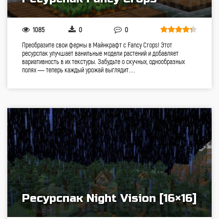
1085
0
0
Преобразите свои фермы в Майнкрафт с Fancy Crops! Этот
ресурспак улучшает ванильные модели растений и добавляет
вариативность в их текстуры. Забудьте о скучных, однообразных
полях — теперь каждый урожай выглядит…
Ресурспак Night Vision [16×16]