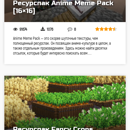
Ресурспак Anime Meme Pack
[16×16]
91674
1076
8
Anime Meme Pack – это скорее шуточные текстуры, чем
полноценный ресурспак. Он посвящен аниме-культуре в целом, а
также отдельным произведениям. Здесь можно найти десятки
отсылок, которые будет интересно поискать всем…
Ресурспак Fancy Crops