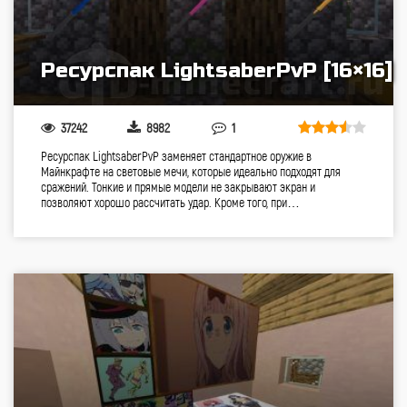
Ресурспак LightsaberPvP [16×16]
37242
8982
1
Ресурспак LightsaberPvP заменяет стандартное оружие в
Майнкрафте на световые мечи, которые идеально подходят для
сражений. Тонкие и прямые модели не закрывают экран и
позволяют хорошо рассчитать удар. Кроме того, при…