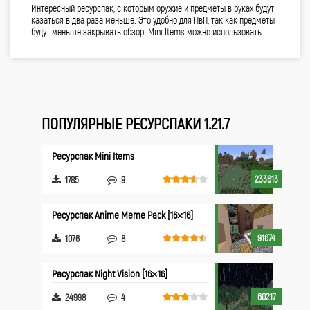
Интересный ресурспак, с которым оружие и предметы в руках будут
казаться в два раза меньше. Это удобно для ПвП, так как предметы
будут меньше закрывать обзор. Mini Items можно использовать…
ПОПУЛЯРНЫЕ РЕСУРСПАКИ 1.21.7
Ресурспак Mini Items
233613
1785
9
Ресурспак Anime Meme Pack [16×16]
91674
1076
8
Ресурспак Night Vision [16×16]
60217
24998
4