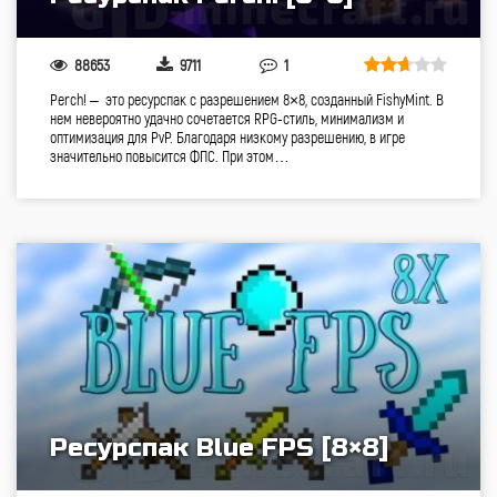
88653
9711
1
Perch! – это ресурспак с разрешением 8×8, созданный FishyMint. В
нем невероятно удачно сочетается RPG-стиль, минимализм и
оптимизация для PvP. Благодаря низкому разрешению, в игре
значительно повысится ФПС. При этом…
Ресурспак Blue FPS [8×8]