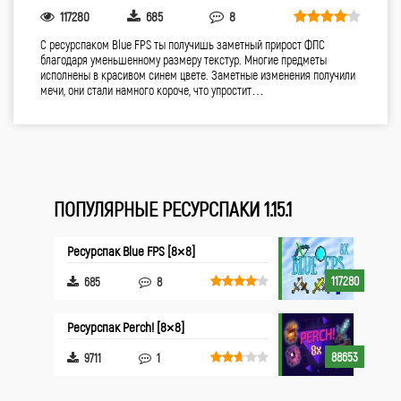
117280
685
8
С ресурспаком Blue FPS ты получишь заметный прирост ФПС
благодаря уменьшенному размеру текстур. Многие предметы
исполнены в красивом синем цвете. Заметные изменения получили
мечи, они стали намного короче, что упростит…
ПОПУЛЯРНЫЕ РЕСУРСПАКИ 1.15.1
Ресурспак Blue FPS [8×8]
117280
685
8
Ресурспак Perch! [8×8]
88653
9711
1