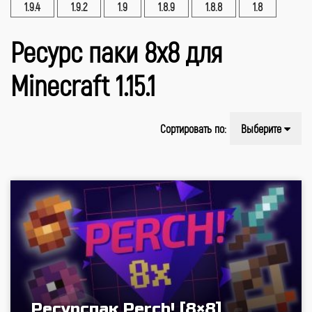
1.9.4
1.9.2
1.9
1.8.9
1.8.8
1.8
Ресурс паки 8x8 для
Minecraft 1.15.1
Сортировать по:
Выберите
Ресурспак Perch! [8×8]