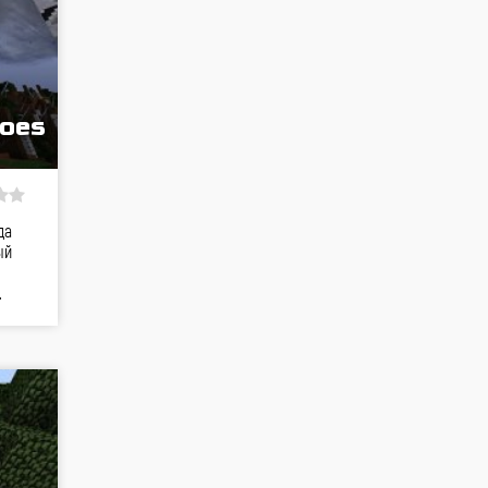
does
да
ый
…