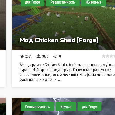
для Forge
Реалистичность
Животные
Мод Chicken Shed [Forge]
2581
1030
0
Благодаря моду Chicken Shed тебе больше не придется убива
куриц в Майнкрафте ради перьев. С ним они периодически
самостоятельно падают с живых птиц. Но эффективнее всего
будет построить загон и…
Реалистичность
Крутые
для Forge