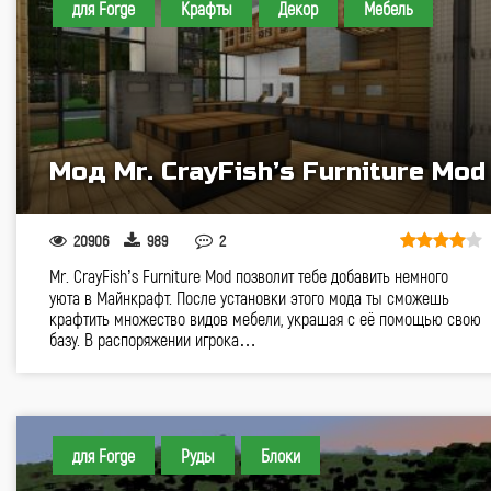
для Forge
Крафты
Декор
Мебель
Мод Mr. CrayFish’s Furniture Mod
20906
989
2
Mr. CrayFish’s Furniture Mod позволит тебе добавить немного
уюта в Майнкрафт. После установки этого мода ты сможешь
крафтить множество видов мебели, украшая с её помощью свою
базу. В распоряжении игрока…
для Forge
Руды
Блоки