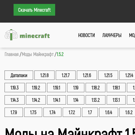
Скачать Minecraft
НОВОСТИ
ЛАУНЧЕРЫ
МО
Главная
Моды Майнкрафт
1.5.2
Датапаки
1.21.8
1.21.7
1.21.6
1.21.5
1.21.4
1.19.3
1.19.2
1.19.1
1.19
1.18.2
1.18.1
1
1.14.3
1.14.2
1.14.1
1.14
1.13.2
1.13.1
1
1.7.9
1.7.5
1.7.4
1.7.2
1.7
1.6.4
1.6.2
Моды на Майнкрафт 1.5