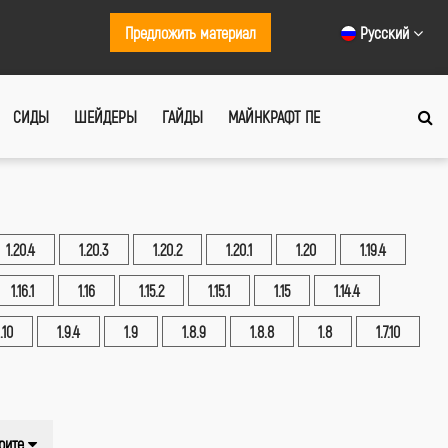
Предложить материал
Русский
СИДЫ
ШЕЙДЕРЫ
ГАЙДЫ
МАЙНКРАФТ ПЕ
1.20.4
1.20.3
1.20.2
1.20.1
1.20
1.19.4
1.16.1
1.16
1.15.2
1.15.1
1.15
1.14.4
1.10
1.9.4
1.9
1.8.9
1.8.8
1.8
1.7.10
рите