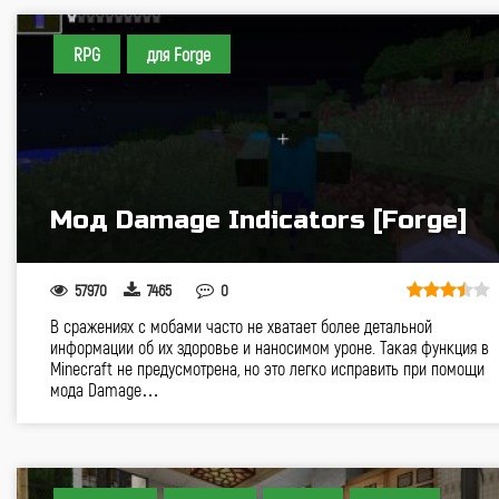
RPG
для Forge
Мод Damage Indicators [Forge]
57970
7465
0
В сражениях с мобами часто не хватает более детальной
информации об их здоровье и наносимом уроне. Такая функция в
Minecraft не предусмотрена, но это легко исправить при помощи
мода Damage…