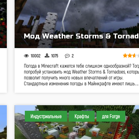
Мод Weather Storms & Torna
10002
1075
2
Погода в Minecraft кажется тебе слишком однообразной? Тог
попробуй установить мод Weather Storms & Tornadoes, котор
позволит получить много новых впечатлений от игры.
Стандартные изменения погоды в Майнкрафте имеют лишь
Индустриальные
Крафты
для Forge