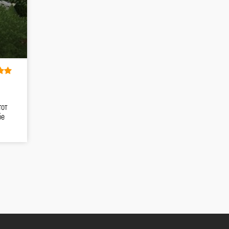
тот
бе