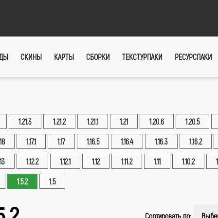
ДЫ
СКИНЫ
КАРТЫ
СБОРКИ
ТЕКСТУРПАКИ
РЕСУРСПАКИ
1.21.3
1.21.2
1.21.1
1.21
1.20.6
1.20.5
.18
1.17.1
1.17
1.16.5
1.16.4
1.16.3
1.16.2
.13
1.12.2
1.12.1
1.12
1.11.2
1.11
1.10.2
1.5.2
1.5
.2
Сортировать по:
Выбе