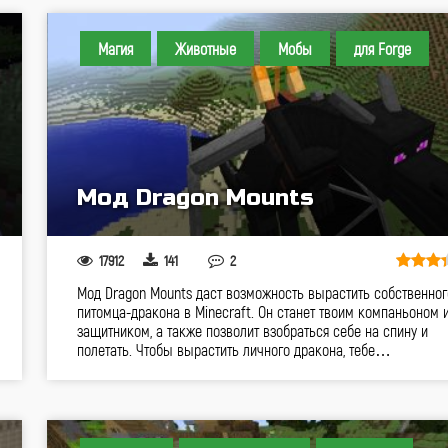
Магия
Животные
Мобы
для Forge
Мод Dragon Mounts
17912
141
2
Мод Dragon Mounts даст возможность вырастить собственног
питомца-дракона в Minecraft. Он станет твоим компаньоном 
защитником, а также позволит взобраться себе на спину и
полетать. Чтобы вырастить личного дракона, тебе…