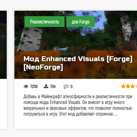
Реалистичность
для Forge
Мод Enhanced Visuals [Forge]
[NeoForge]
7256
734
0
Добавь в Майнкрафт атмосферности и реалистичности при
помощи мода Enhanced Visuals. Он внесёт в игру много
визуальных и звуковых эффектов, что позволит полностью
погрузиться в игру. Этот мод добавляет огромное…