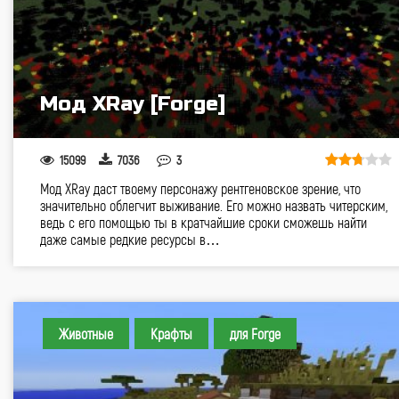
Мод XRay [Forge]
15099
7036
3
Мод XRay даст твоему персонажу рентгеновское зрение, что
значительно облегчит выживание. Его можно назвать читерским,
ведь с его помощью ты в кратчайшие сроки сможешь найти
даже самые редкие ресурсы в…
Животные
Крафты
для Forge