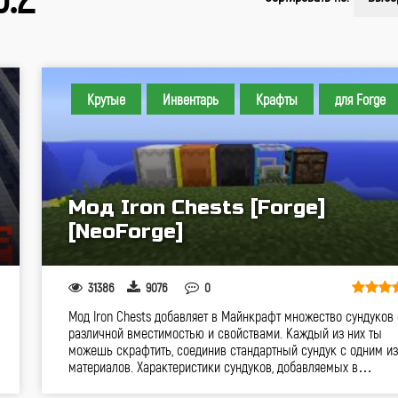
Крутые
Инвентарь
Крафты
для Forge
Мод Iron Chests [Forge]
[NeoForge]
31386
9076
0
Мод Iron Chests добавляет в Майнкрафт множество сундуков 
различной вместимостью и свойствами. Каждый из них ты
можешь скрафтить, соединив стандартный сундук с одним из
материалов. Характеристики сундуков, добавляемых в…