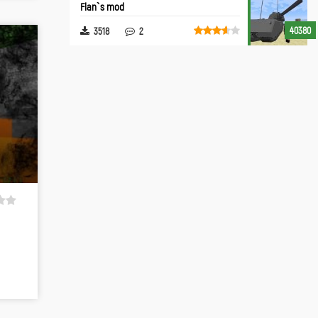
Flan`s mod
40380
3518
2