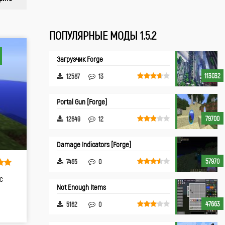
ПОПУЛЯРНЫЕ МОДЫ 1.5.2
Загрузчик Forge
113032
12587
13
Portal Gun [Forge]
79700
12649
12
Damage Indicators [Forge]
57970
7465
0
с
Not Enough Items
47663
5162
0