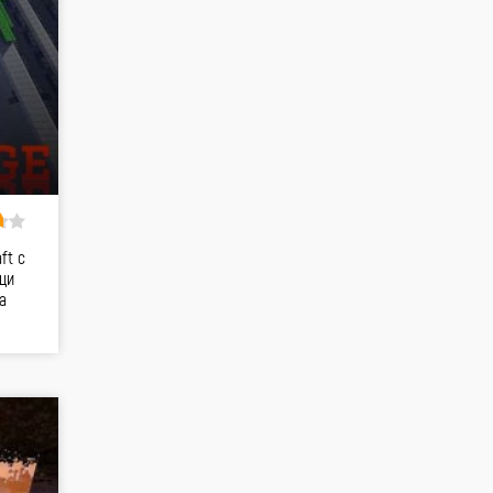
ft с
щи
а