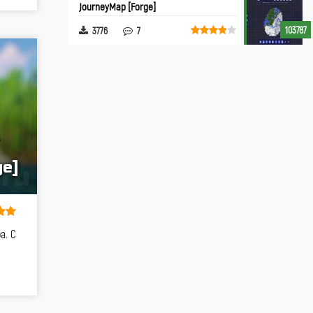
JourneyMap [Forge]
103787
3776
7
e]
а. С