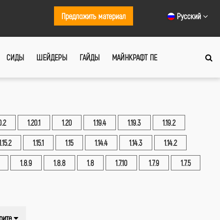
Предложить материал
Русский
СИДЫ
ШЕЙДЕРЫ
ГАЙДЫ
МАЙНКРАФТ ПЕ
0.2
1.20.1
1.20
1.19.4
1.19.3
1.19.2
1.15.2
1.15.1
1.15
1.14.4
1.14.3
1.14.2
1.8.9
1.8.8
1.8
1.7.10
1.7.9
1.7.5
рите