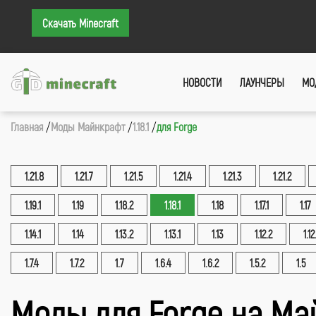
Скачать Minecraft
НОВОСТИ
ЛАУНЧЕРЫ
МО
Главная
Моды Майнкрафт
1.18.1
для Forge
1.21.8
1.21.7
1.21.5
1.21.4
1.21.3
1.21.2
1.19.1
1.19
1.18.2
1.18.1
1.18
1.17.1
1.17
1.14.1
1.14
1.13.2
1.13.1
1.13
1.12.2
1.12
1.7.4
1.7.2
1.7
1.6.4
1.6.2
1.5.2
1.5
Моды для Forge на Майн