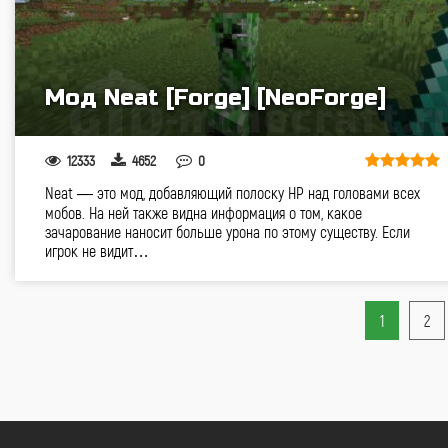
Мод Neat [Forge] [NeoForge]
12333
4652
0
Neat — это мод, добавляющий полоску HP над головами всех
мобов. На ней также видна информация о том, какое
зачарование наносит больше урона по этому существу. Если
игрок не видит…
1
2