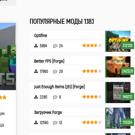
ПОПУЛЯРНЫЕ МОДЫ 1.18.1
Optifine
312126
5894
24
Better FPS [Forge]
242526
17960
29
Just Enough Items (JEI) [Forge]
146212
2280
9
Загрузчик Forge
ции
113034
12590
13
ца