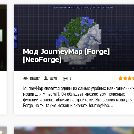
Мод JourneyMap [Forge]
[NeoForge]
103787
3776
7
JourneyMap является одним из самых удобных навигационны
модов для Minecraft. Он обладает множеством полезных
функций и очень гибкими настройками. Это версия мода для
Forge, но ты также можешь скачать JourneyMap…