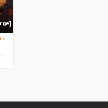
rge]
это