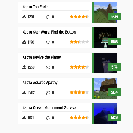
Карта The Earth
5234
1201
0
Карта Star Wars: Find the Button
5186
1158
0
Карта Revive the Planet
5174
1530
0
Карта Aquatic Apathy
5134
2702
0
Карта Ocean Momument Survival
5129
1971
0