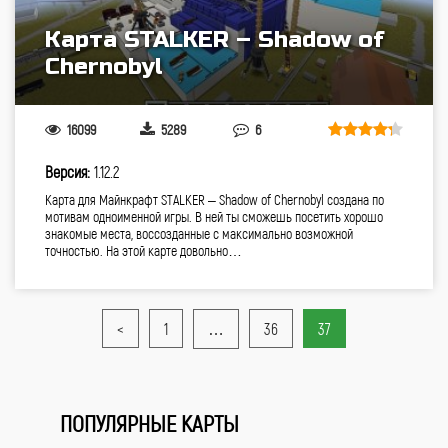
Карта STALKER – Shadow of
Chernobyl
16099
5289
6
Версия:
1.12.2
Карта для Майнкрафт STALKER – Shadow of Chernobyl создана по
мотивам одноименной игры. В ней ты сможешь посетить хорошо
знакомые места, воссозданные с максимально возможной
точностью. На этой карте довольно…
<
1
…
36
37
ПОПУЛЯРНЫЕ КАРТЫ