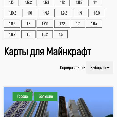
1.13
1.12.2
1.12.1
1.12
1.11.2
1.11
1.10.2
1.10
1.9.4
1.9.2
1.9
1.8.9
1.8.2
1.8
1.7.10
1.7.2
1.7
1.6.4
1.6.2
1.6
1.5.2
1.5
Карты для Майнкрафт
Сортировать по:
Выберите
Города
Большие