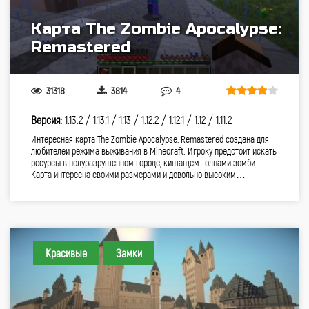
Карта The Zombie Apocalypse:
Remastered
31318
3814
4
Версия:
1.13.2 /
1.13.1 /
1.13 /
1.12.2 /
1.12.1 /
1.12 /
1.11.2
Интересная карта The Zombie Apocalypse: Remastered создана для
любителей режима выживания в Minecraft. Игроку предстоит искать
ресурсы в полуразрушенном городе, кишащем толпами зомби.
Карта интересна своими размерами и довольно высоким…
Красивые
Замки