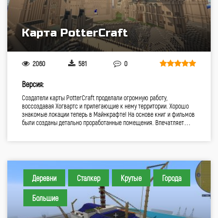
Карта PotterCraft
2060
581
0
Версия:
Создатели карты PotterCraft проделали огромную работу,
воссоздавая Хогвартс и прилегающие к нему территории. Хорошо
знакомые локации теперь в Майнкрафте! На основе книг и фильмов
были созданы детально проработанные помещения. Впечатляет…
Деревни
Сталкер
Крутые
Города
Большие